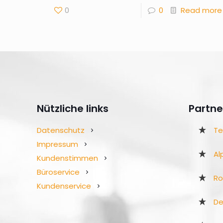
0
0
Read more
Nützliche links
Partne
Datenschutz
Te
Impressum
Al
Kundenstimmen
Büroservice
R
Kundenservice
De