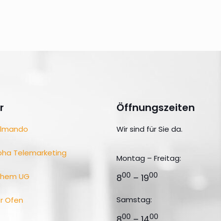
r
Öffnungszeiten
lmando
Wir sind für Sie da.
pha Telemarketing
Montag – Freitag:
00
00
ohem UG
8
– 19
Samstag:
r Ofen
00
00
8
– 14