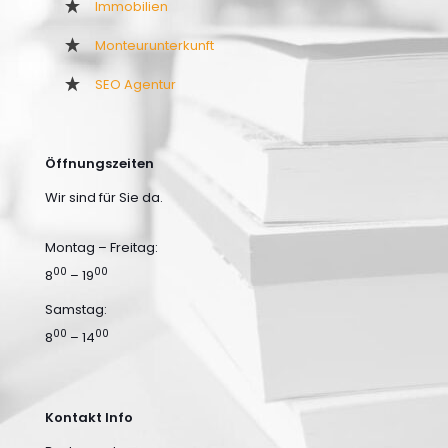
Immobilien
Monteurunterkunft
SEO Agentur
Öffnungszeiten
Wir sind für Sie da.
Montag – Freitag:
00
00
8
– 19
Samstag:
00
00
8
– 14
Kontakt Info