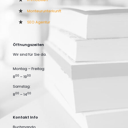
Monteurunterkunft
SEO Agentur
Öffnungszeiten
Wir sind für Sie da.
Montag – Freitag:
00
00
8
– 19
Samstag:
00
00
8
– 14
Kontakt Info
Buchmando