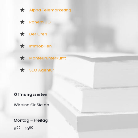
Alpha Telemarketing
Rohem UG
Der Ofen
Immobilien
Monteurunterkunft
SEO Agentur
Öffnungszeiten
Wir sind für Sie da.
Montag – Freitag:
00
00
8
– 19