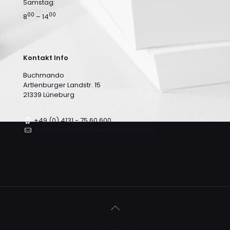
Samstag:
00
00
8
– 14
Kontakt Info
Buchmando
Artlenburger Landstr. 15
21339 Lüneburg
+49 (0) 4131 - 75 60 600
o.koeppen@alphatelemarketing.de