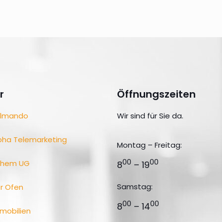
r
Öffnungszeiten
lmando
Wir sind für Sie da.
pha Telemarketing
Montag – Freitag:
00
00
ohem UG
8
– 19
Samstag:
r Ofen
00
00
8
– 14
mobilien