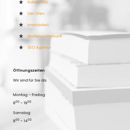
Rohem UG
Der Ofen
Immobilien
Monteurunterkunft
SEO Agentur
Öffnungszeiten
Wir sind für Sie da.
Montag – Freitag:
00
00
8
– 19
Samstag:
00
00
8
– 14