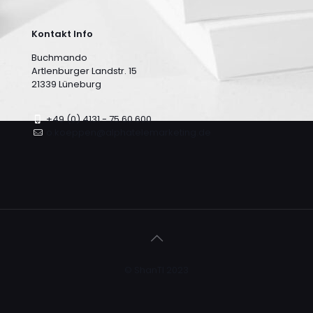
Kontakt Info
Buchmando
Artlenburger Landstr. 15
21339 Lüneburg
+49 (0) 4131 - 75 60 600
o.koeppen@alphatelemarketing.de
© ShanTI 2023