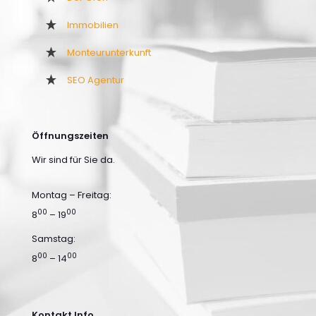
Immobilien
Monteurunterkunft
SEO Agentur
Öffnungszeiten
Wir sind für Sie da.
Montag – Freitag:
00
00
8
– 19
Samstag:
00
00
8
– 14
Kontakt Info