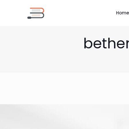
Home
bethem