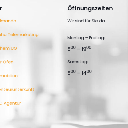
r
Öffnungszeiten
lmando
Wir sind für Sie da.
pha Telemarketing
Montag – Freitag:
00
00
ohem UG
8
– 19
Samstag:
r Ofen
00
00
8
– 14
mobilien
nteurunterkunft
O Agentur