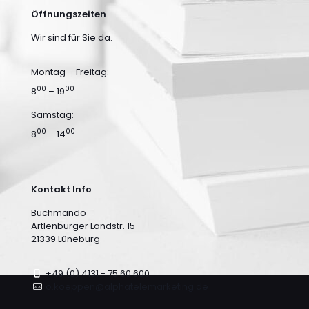
Öffnungszeiten
Wir sind für Sie da.
Montag – Freitag:
00
00
8
– 19
Samstag:
00
00
8
– 14
Kontakt Info
Buchmando
Artlenburger Landstr. 15
21339 Lüneburg
+49 (0) 4131 - 75 60 600
o.koeppen@alphatelemarketing.de