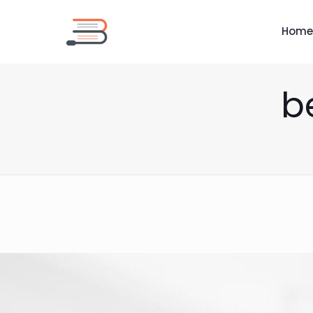
Home
b