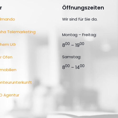
r
Öffnungszeiten
lmando
Wir sind für Sie da.
pha Telemarketing
Montag – Freitag:
00
00
ohem UG
8
– 19
Samstag:
r Ofen
00
00
8
– 14
mobilien
nteurunterkunft
O Agentur